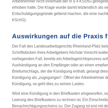
Arbeitnehmer nicht innerhalb der in § 4 KSchG geregel
erhoben hatte. Die Klage wurde damit letztendlich als v
Entschuldigungsgründe geltend machen, die eine nachträ
KSchG).
Auswirkungen auf die Praxis 
Der Fall des Landesarbeitsgerichts Rheinland-Pfalz be
Schriftstücken ihres Arbeitgebers höchste Vorsicht walt
vorliegenden Fall, bereits ein Arbeitsgerichtsprozess a
Aushändigung an den Empfänger oder an einen empfangs
Briefumschlags, der die Kündigung enthält, gelangt dies
Kündigung als „zugegangen“. Öffnet der Arbeitnehmer den
Kündigung, so geht dies zu seinen Lasten.
Wird eine Kündigung in den Briefkasten eingeworfen, so
Leerung des Briefkastens zu rechnen ist. Ein Einschreibe
Benachrichtigungsscheins zu. Der Zugang ist erst mit d