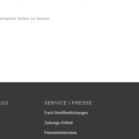
itsplatz testen zu lassen.
KUS
SERVICE / PRESSE
Fach-Veröffentlichungen
Zeitungs-Artikel
Fernsehinterviews