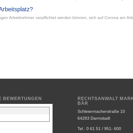
Arbeitsplatz?
ngen Arbeitnehmer verpflichtet werden können, sich auf Corona am Arbe
E BEWERTUNGEN
RECHTSANWALT MAR
BÄR
Schleiermacherstraße 10
64283 Darmstadt
Tel.: 0 61 51 / 951- 600